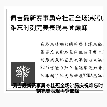
佩吉最新赛事勇夺桂冠全场沸腾庆祝难忘时
刻完美表现再登巅峰