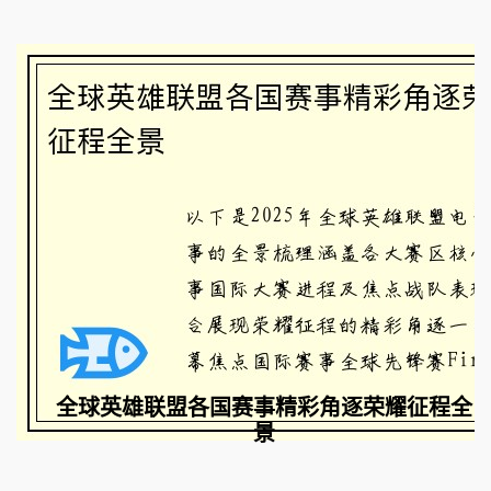
全球英雄联盟各国赛事精彩角逐荣耀征程全
景