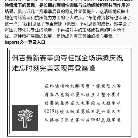
险情境下的表现，是长期心理韧性训练与成功经验积累共同作用的
结果
。佩吉近几个赛季季后赛的稳定性显著提升，这清晰地反映出
她在情绪管理和抗压能力方面的巨大进步。”布伦德洛教练也印证了
这一点：“我们见证了布里安娜（佩吉）不可思议的成长。她学会了
将压力转化为专注的能量，不再被对手的策略或裁判的哨声所干
扰。这种精神层面的蜕变，是她成为真正领袖的核心要素。”
bsports必一登录入口