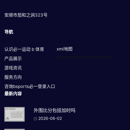
安顺市茄和之涧323号
导航
xml地图
认识必一运动 b 体育
template not found:link888.php
产品展示
游戏资讯
服务方向
咨询bsports必一登录入口
最新内容
外围比分包括加时吗
2026-06-02