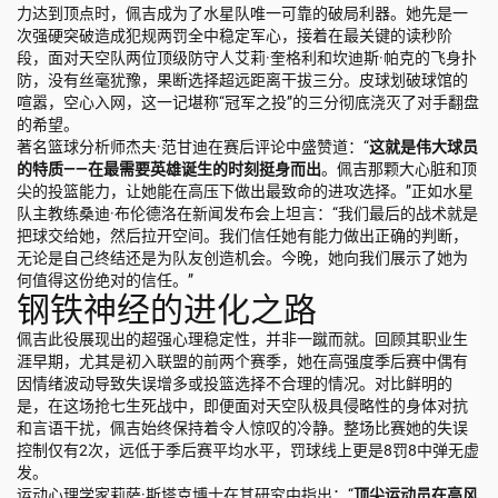
力达到顶点时，佩吉成为了水星队唯一可靠的破局利器。她先是一
次强硬突破造成犯规两罚全中稳定军心，接着在最关键的读秒阶
段，面对天空队两位顶级防守人艾莉·奎格利和坎迪斯·帕克的飞身扑
防，没有丝毫犹豫，果断选择超远距离干拔三分。皮球划破球馆的
喧嚣，空心入网，这一记堪称“冠军之投”的三分彻底浇灭了对手翻盘
的希望。
著名篮球分析师杰夫·范甘迪在赛后评论中盛赞道：“
这就是伟大球员
的特质——在最需要英雄诞生的时刻挺身而出
。佩吉那颗大心脏和顶
尖的投篮能力，让她能在高压下做出最致命的进攻选择。”正如水星
队主教练桑迪·布伦德洛在新闻发布会上坦言：“我们最后的战术就是
把球交给她，然后拉开空间。我们信任她有能力做出正确的判断，
无论是自己终结还是为队友创造机会。今晚，她向我们展示了她为
何值得这份绝对的信任。”
钢铁神经的进化之路
佩吉此役展现出的超强心理稳定性，并非一蹴而就。回顾其职业生
涯早期，尤其是初入联盟的前两个赛季，她在高强度季后赛中偶有
因情绪波动导致失误增多或投篮选择不合理的情况。对比鲜明的
是，在这场抢七生死战中，即便面对天空队极具侵略性的身体对抗
和言语干扰，佩吉始终保持着令人惊叹的冷静。整场比赛她的失误
控制仅有2次，远低于季后赛平均水平，罚球线上更是8罚8中弹无虚
发。
运动心理学家莉萨·斯塔克博士在其研究中指出：“
顶尖运动员在高风