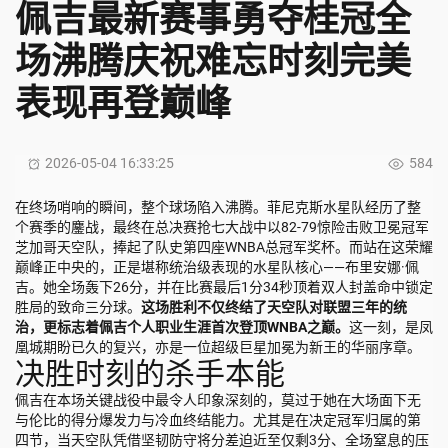
佩吉最新赛事勇夺桂冠全
场沸腾庆祝难忘时刻完美
表现再登巅峰
2026-05-04 16:33:25
584
在终场哨响的瞬间，整个球场陷入沸腾。菲尼克斯水星队经历了整
个赛季的鏖战，最终在总决赛抢七大战中以82-79惊险击败卫冕冠军
芝加哥天空队，捧起了队史第四座WNBA总冠军奖杯。而站在这荣耀
巅峰正中央的，正是堪称统治级表现的水星队核心——布里安娜·佩
吉。她全场轰下26分，并在比赛最后1分34秒顶着双人封盖命中锁定
胜局的致命三分球。
这场胜利不仅终结了天空队对联盟三年的统
治，更标志着佩吉个人职业生涯首次登顶WNBA之巅。
这一刻，是凤
凰城期盼已久的复兴，亦是一位超级巨星加冕为新王的华丽序章。
决胜时刻的杀手本能
佩吉在本场关键战役中最令人印象深刻的，莫过于她在大场面下无
与伦比的得分爆发力与冷血终结能力。尤其是在决定冠军归属的第
四节，当天空队凭借坚韧防守将分差迫近至仅剩3分、全场窒息的压